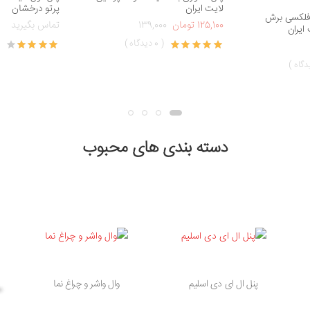
لایت ایران
پرتو درخشان
فلکسی برش
125,100 تومان
139,000
تماس بگیرید
( 0 دیدگاه )
(
دسته بندی های محبوب
پنل ال ای دی اسلیم
وال واشر و چراغ نما