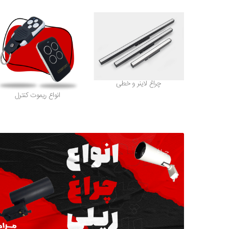
چراغ لاینر و خطی
انواع ریموت کنترل
چراغ ریلی