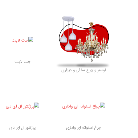
جت لایت
لوستر و چراغ سقفی و دیواری
چراغ استوانه ای واداری
پرژکتور ال ای دی