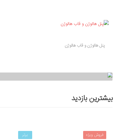
پنل هالوژن و قاب هالوژن
پرژکتور های سی او بی cob
بیشترین بازدید
فروش ویژه
برتر