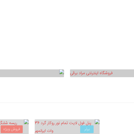
پرژکتور های اس ام دی smd
برتر
فروش ویژه