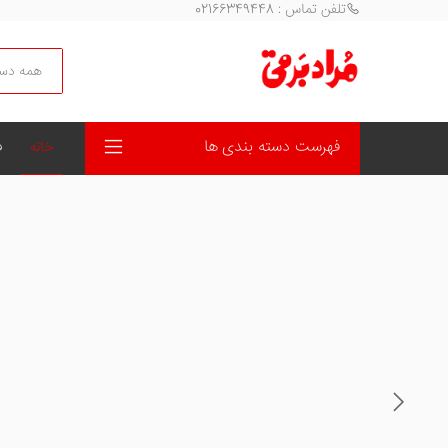
تلفن تماس : 02166349448
جستجو
فهرست دسته بندی ها
خانه
ف