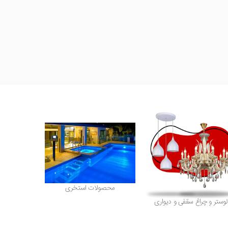
محصولات استخری
لوستر و چراغ سقفی و دیواری