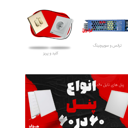
ترانس و سوییچینگ
کلید و پریز
پنل های تایل 60در60 و اداری