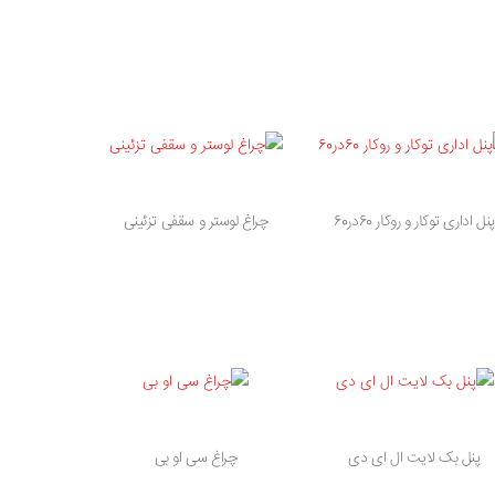
پنل اداری توکار و روکار 60در60
چراغ لوستر و سقفی تزئینی
پنل بک لایت ال ای دی
چراغ سی او بی