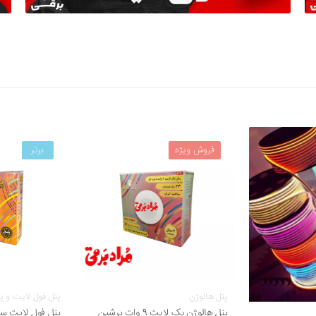
فروش ویژه
برتر
پنل هالوژن
پنل فول لایت و پ
پنل هالوژن بک لایت 9 وات پرشین