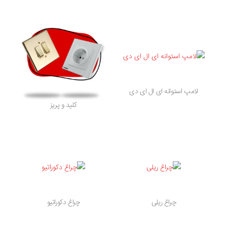
لامپ استوانه ای ال ای دی
کلید و پریز
چراغ ریلی
چراغ دکوراتیو