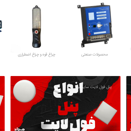
محصولات صنعتی
چراغ قوه و چراغ اضطراری
پنل فول لایت سایزشو