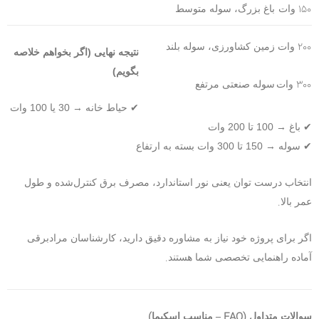
150
وات
باغ بزرگ، سوله متوسط
200
وات
زمین کشاورزی، سوله بلند
نتیجه نهایی (اگر بخواهم خلاصه
بگویم)
300
وات
سوله صنعتی مرتفع
✔
حیاط خانه → 30 یا 100 وات
✔
باغ → 100 تا 200 وات
✔
سوله → 150 تا 300 وات بسته به ارتفاع
انتخاب درست توان یعنی نور استاندارد، مصرف برق کنترل‌شده و طول
.
عمر بالا
اگر برای پروژه خود نیاز به مشاوره دقیق دارید، کارشناسان مرادبرقی
.
آماده راهنمایی تخصصی شما هستند
)
(FAQ –
سوالات متداول
مناسب اسکیما