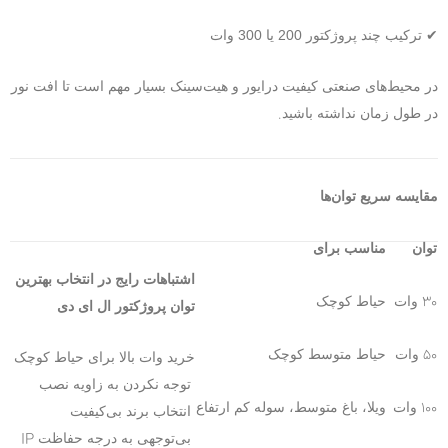
✔
ترکیب چند پروژکتور 200 یا 300 وات
در محیط‌های صنعتی کیفیت درایور و هیت‌سینک بسیار مهم است تا افت نور
.
در طول زمان نداشته باشید
مقایسه سریع توان‌ها
توان
مناسب برای
اشتباهات رایج در انتخاب بهترین
30
وات
حیاط کوچک
توان پروژکتور ال ای دی
50
وات
حیاط متوسط کوچک
خرید وات بالا برای حیاط کوچک
توجه نکردن به زاویه نصب
100
وات
ویلا، باغ متوسط، سوله کم ارتفاع
انتخاب برند بی‌کیفیت
IP
بی‌توجهی به درجه حفاظت