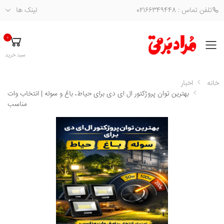
تلفن تماس : 02166349448
لینک ها
0
فهرست
سبد خرید
خانه
اخبار
بهترین توان پروژکتور ال ای دی برای حیاط، باغ و سوله | انتخاب وات
مناسب