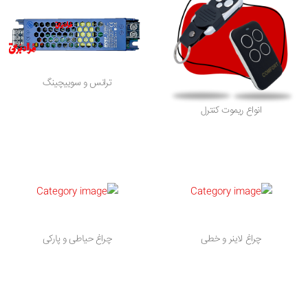
ترانس و سوییچینگ
انواع ریموت کنترل
چراغ لاینر و خطی
چراغ حیاطی و پارکی