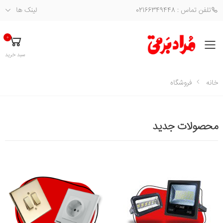
تلفن تماس : 02166349448
لینک ها
0
فهرست
سبد خرید
خانه
فروشگاه
محصولات جدید