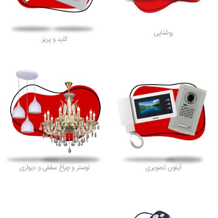
روشنایی
کلید و پریز
آیفون تصویری
لوستر و چراغ سقفی و دیواری