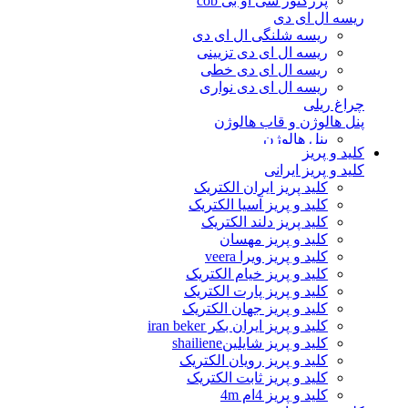
پرژکتور سی او بی cob
ریسه ال ای دی
ریسه شلنگی ال ای دی
ریسه ال ای دی تزیینی
ریسه ال ای دی خطی
ریسه ال ای دی نواری
چراغ ریلی
پنل هالوژن و قاب هالوژن
پنل هالوژن
کلید و پریز
قاب هالوژن
کلید و پریز ایرانی
وال واشر و چراغ نما
کلید پریز ایران الکتریک
جت لایت
کلید و پریز آسیا الکتریک
وال واشر
کلید پریز دلند الکتریک
چراغ دفنی
کلید و پریز مهسان
لامپ ال ای دی
کلید و پریز ویرا veera
لامپ حبابی ال ای دی
کلید و پریز خیام الکتریک
لامپ استوانه ای ال ای دی
کلید و پریز پارت الکتریک
لامپ شمعی ال ای دی
کلید و پریز جهان الکتریک
لامپ هالوژن ال ای دی
کلید و پریز ایران بکر iran beker
مهتابی ال ای دی و براکت
کلید و پریز شایلینshailiene
لامپ گازی
کلید و پریز رویان الکتریک
لامپ فیلامنتی و تزیینی
کلید و پریز ثابت الکتریک
لامپ فلورسنت
کلید و پریز 4ام 4m
لامپ ال ای دی سفینه ای