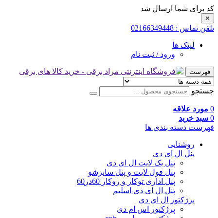
کد برای شما ارسال شد
✕
تلفن تماس : 02166349448
لینک ها
ورود / ثبت نام
فهرست
جستجو
0
مورد علاقه
0
سبد خرید
فهرست دسته بندی ها
روشنایی
پنل ال ای دی
پنل بک لایت ال ای دی
پنل فول لایت و پنل سایزشو
پنل اداری توکار و روکار 60در60
پنل ال ای دی اسلیم
پرژکتور ال ای دی
پرژکتور اس ام دی