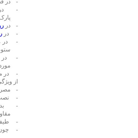
-
در فض
-
در
پارک‌
-
در
رو
-
در
ر
-
در 
ستون
-
در 
مورد 
-
در م
از ویژگ
-
مصرف
-
نصب 
-
بد
مقاو
-
طیف 
-
چون 