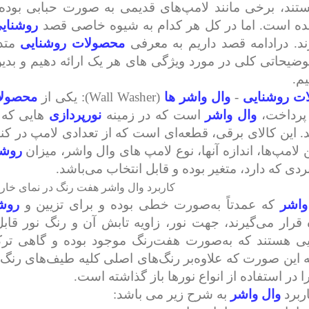
تند، برخی مانند لامپ‌های قدیمی به ‌صورت حبابی بوده
ه ‌است. اما در کل هر کدام به شیوه خاصی قصد
روشنای
ند. درادامه قصد داریم به معرفی
محصولات روشنایی
متدا
توضیحاتی کلی در مورد ویژگی های هر یک ارائه دهیم و بدی
م.
ت روشنایی
-
وال واشر ها
(
Wall Washer
):
یکی از
محصولا
پرداخت،
وال واشر
است که در زمینه
نورپردازی
هایی که 
د. این کالای برقی، قطعه‌ای است که از تعدادی لامپ در 
ن لامپ‌ها، اندازه آنها، نوع لامپ های وال واشر، میزان
روشن
ردی که دارد، متغیر بوده و قابل انتخاب می‌باشد.
کاربرد وال واشر هفت رنگ در نمای خا
واشر
که عمدتاً به‌صورت خطی بوده و برای تزیین و
روش
 قرار می‌گیرند، جهت نور، زاویه تابش آن و رنگ نور قاب
یی هستند که به‌صورت هفت‌رنگ موجود بوده و گاهی تر
 این صورت که علاوه‌بر رنگ‌های اصلی کلیه طیف‌های رنگ ر
ا در استفاده از انواع نورها باز گذاشته ‌است.
ربرد
وال واشر
به شرح زیر می باشد: