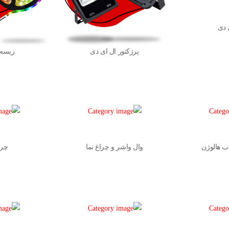
 دی
پرژکتور ال ای دی
ریسه 
اب هالوژن
وال واشر و چراغ نما
چرا