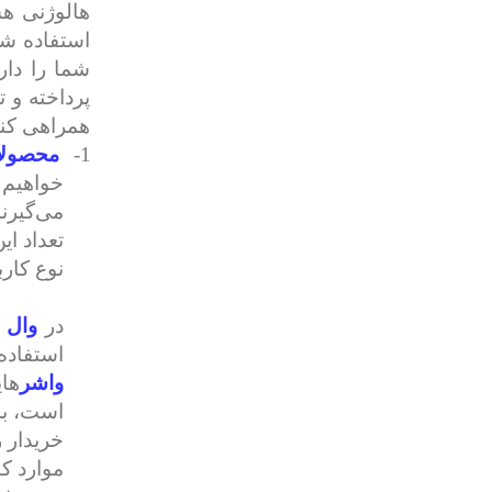
هالوژنی هس
استفاده شد
شما را دار
پرداخته و 
همراهی کنی
1-
محصولا
خواهیم 
می‌گیرن
تعداد ای
نوع کارب
در
وال 
استفاده
واشر‌
ها
است، به
خریدار ر
موارد کا