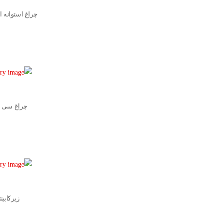
چراغ استوانه ا
چراغ سی ا
زیرکابین