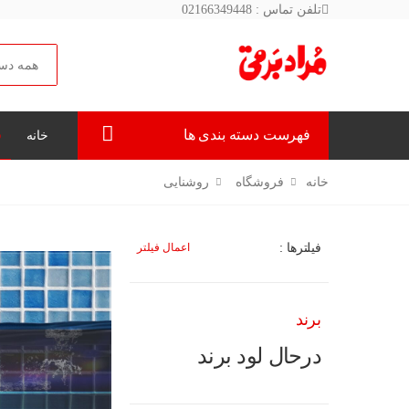
تلفن تماس : 02166349448
جستجو
فهرست دسته بندی ها
خانه
ف
خانه
فروشگاه
روشنایی
فیلترها :
اعمال فیلتر
برند
درحال لود برند