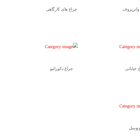
واترپروف
چراغ های کارگاهی
 خیابانی
چراغ دکوراتیو
توسل