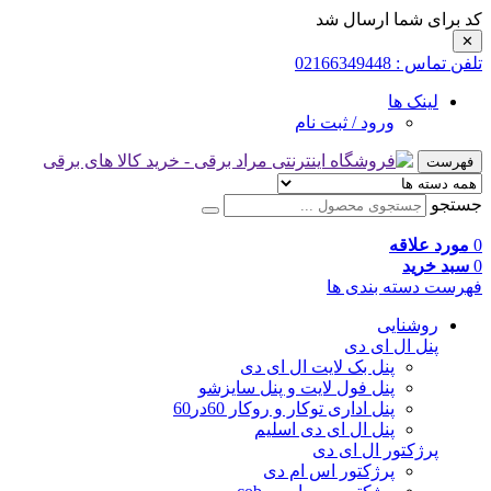
کد برای شما ارسال شد
✕
تلفن تماس : 02166349448
لینک ها
ورود / ثبت نام
فهرست
جستجو
0
مورد علاقه
0
سبد خرید
فهرست دسته بندی ها
روشنایی
پنل ال ای دی
پنل بک لایت ال ای دی
پنل فول لایت و پنل سایزشو
پنل اداری توکار و روکار 60در60
پنل ال ای دی اسلیم
پرژکتور ال ای دی
پرژکتور اس ام دی