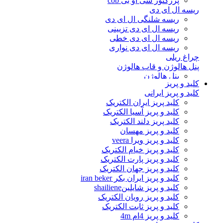
پرژکتور سی او بی cob
ریسه ال ای دی
ریسه شلنگی ال ای دی
ریسه ال ای دی تزیینی
ریسه ال ای دی خطی
ریسه ال ای دی نواری
چراغ ریلی
پنل هالوژن و قاب هالوژن
پنل هالوژن
کلید و پریز
قاب هالوژن
کلید و پریز ایرانی
وال واشر و چراغ نما
کلید پریز ایران الکتریک
جت لایت
کلید و پریز آسیا الکتریک
وال واشر
کلید پریز دلند الکتریک
چراغ دفنی
کلید و پریز مهسان
لامپ ال ای دی
کلید و پریز ویرا veera
لامپ حبابی ال ای دی
کلید و پریز خیام الکتریک
لامپ استوانه ای ال ای دی
کلید و پریز پارت الکتریک
لامپ شمعی ال ای دی
کلید و پریز جهان الکتریک
لامپ هالوژن ال ای دی
کلید و پریز ایران بکر iran beker
مهتابی ال ای دی و براکت
کلید و پریز شایلینshailiene
لامپ گازی
کلید و پریز رویان الکتریک
لامپ فیلامنتی و تزیینی
کلید و پریز ثابت الکتریک
لامپ فلورسنت
کلید و پریز 4ام 4m
لامپ ال ای دی سفینه ای