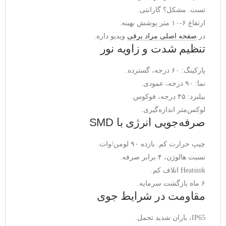
تست. مشکل؟ گارانتی.
ارتفاع ۶-۱۰ متر پوشش بهینه.
در 
صفحه اصلی مراد برقی
 ویدیو داره.
تنظیم شدت و زاویه نور
پارکینگ: ۶۰ درجه، گسترده.
نما: ۹۰ درجه، عمودی.
بیلبرد: ۴۵ درجه، فوکوس.
لوکس‌متر اندازه‌گیری.
صرفه‌جویی انرژی با SMD
چیپ حرارت کم. بازده ۹۰ لومن/وات.
نسبت هالوژن، ۴ برابر صرفه.
Heatsink اتلاف کم.
۶ ماه بازگشت سرمایه.
مقاومت در شرایط جوی
IP65، باران شدید تحمل.