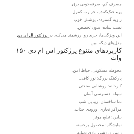
مصرف کم، صرفه‌جویی برق.
پره خنک‌کننده، حرارت کنترل.
زاویه گسترده، پوشش خوب.
نصب ساده، بدون تخصص.
این ویژگی‌ها، خرید رو ارزشمند می‌کنه. در 
پرژکتور ال ای دی
مدل‌های دیگه ببین.
کاربردهای متنوع پرژکتور اس ام دی ۱۵۰
وات
محوطه مسکونی: حیاط امن.
پارکینگ بزرگ: نور کافی.
کارخانه: روشنایی صنعتی.
سوله: دسترسی آسان.
نما ساختمان: زیبایی شب.
مراکز تجاری: ورودی جذاب.
بیلبرد: تبلیغ موثر.
نمایشگاه: محصول برجسته.
زمین ورزشی: بازی شبانه.