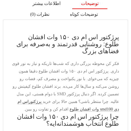
توضیحات
اطلاعات بیشتر
توضیحات کوتاه
نظرات (0)
پرژکتور اس ام دی ۱۵۰ وات افشان
طلوع: روشنایی قدرتمند و به‌صرفه برای
فضاهای بزرگ
فکر کن محوطه بزرگی داری که شب‌ها تاریکه و نیاز به نور قوی 
داری. پرژکتور اس ام دی ۱۵۰ وات افشان طلوع دقیقا همون 
چیزیه که می‌خوای. با نور یکنواخت و مصرف کم، فضات رو 
روشن می‌کنه و سال‌ها کار می‌ده. برند افشان طلوع کیفیتش رو 
تضمین کرده. اگر دنبال پرژکتور SMD با دوام هستی، این مدل 
عالیه. چرا منتظر باشی؟ همین حالا برای خرید 
پرژکتوراس ام 
دی smd100 وات افشان طلوع
 اقدام کن و تفاوت رو ببین.
چرا پرژکتور اس ام دی ۱۵۰ وات افشان
طلوع انتخاب هوشمندانه‌ایه؟