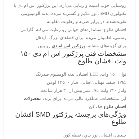
روشنایی خوب امنیت و زیبایی می‌آره. این پرژکتور اس ام دی با 
تکنولوژی SMD، نور ملایم و گسترده می‌ده. بدنه آلومینیومی 
تقویت‌شده، در برابر ضربه و رطوبت مقاومه.
افشان طلوع استانداردهای جهانی رو رعایت می‌کنه. گارانتی 
رسمی، اطمینان می‌ده. برای فضاهای بزرگ، ایدئال.
برای گزینه‌های مشابه، 
پرژکتور اس ام دی
 رو ببین.
مشخصات فنی پرژکتور اس ام دی ۱۵۰
وات افشان طلوع
توان ۱۵۰ وات، LED افشان. بدنه آلومینیوم ضدزنگ.
IP65، سفید مهتابی/آفتابی. شار ۱۳۵۰۰ لومن.
ولتاژ ۲۲۰ ولت AC. عمر بیش از ۳۰ هزار ساعت.
این مشخصات، عملکرد عالی می‌ده. برای برند، 
محصولات 
افشان طلوع
 چک کن.
ویژگی‌های برجسته پرژکتور SMD افشان
طلوع
چیدمان افشان، نور بدون نقطه کور.