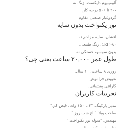
آلومینیوم دایکست، زنگ نه.
-۲۰ تا +۵۰ درجه کار.
گردوغبار صنعتی مقاوم.
نور یکنواخت بدون سایه
افشان، سایه مزاحم نه.
CRI >۸۰، رنگ طبیعی.
بدون سوسو، خستگی نه.
طول عمر ۳۰,۰۰۰ ساعت یعنی چی؟
روزی ۸ ساعت، ۱۰ سال.
تعویض فراموش.
گارانتی پشتیبانی.
تجربیات کاربران
مدیر پارکینگ: "۳ تا ۱۵۰ وات، قبض کم."
صاحب ویلا: "باغ شب روز."
مهندس: "سوله نور یکنواخت."
نظر مثبت، کیفیت ثابت.