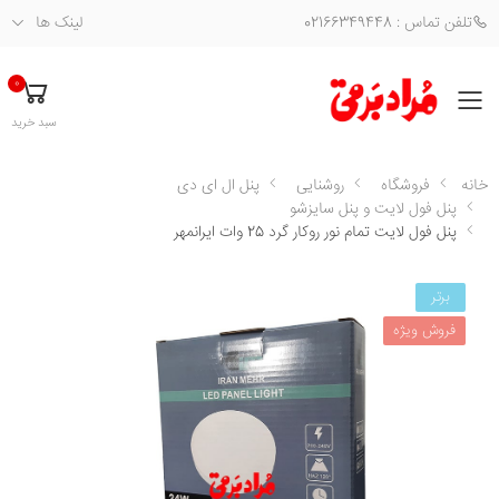
تلفن تماس : 02166349448
لینک ها
0
فهرست
سبد خرید
خانه
فروشگاه
روشنایی
پنل ال ای دی
پنل فول لایت و پنل سایزشو
پنل فول لایت تمام نور روکار گرد 25 وات ایرانمهر
برتر
فروش ویژه