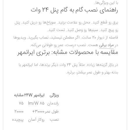
با این ویژگی‌ها.
راهنمای نصب گام به گام پنل 24 وات
برق رو قطع کنید. محل رو علامت بزنید. سوراخ‌ها رو دریل کنید. پنل 
رو پیچ کنید. سیم‌ها رو وصل کنید. تست کنید.
فاصله از دیوار 20 سانت. اگر مطمئن نیستید، نصاب بگیرید. ویدیوها 
در 
مراد برقی
 هست. نصب درست، عمر رو طولانی می‌کنه.
مقایسه با محصولات مشابه: برتری ایرانمهر
در بازار گزینه‌ها زیاده. مثلاً پنل 24 وات دیگر برندها، اما ایرانمهر با 
بدنه بهتر و طول عمر بیشتر، برتره.
ویژگی
ایرانمهر 24W
مشابه
راندمان
85 lm/W
75
طول عمر
30000+
20000
نصب
روکار آسان
پیچیده