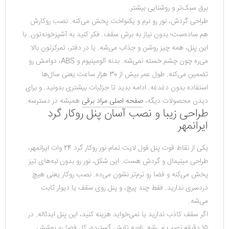
برق سبک‌تر و روشنایی بیشتر.
طراحی گردش، نور رو نرم و یکنواخت پخش می‌کنه. نصب روکارش 
هم ساده‌ست؛ بدون نیاز به برش سقف. فکر کنید به آشپزخونه‌تون. با 
این پنل، همه چیز روشن و جذاب می‌شه. یا در دفتر، تمرکزتون بالا 
می‌ره چون چشم خسته نمی‌شه. بدنه آلومینیوم و ABS، دوامش رو 
تضمین می‌کنه. طول عمر بیش از 30 هزار ساعت یعنی سال‌ها 
استفاده بدون دغدغه. ادامه بدید تا جزئیات بیشتری بدونید. و برای 
دیدن محصولات دیگه، 
صفحه اصلی مراد برقی
 همیشه در دسترسه.
طراحی زیبا و نصب آسان پنل روکار گرد
ایرانمهر
یکی از نقاط قوت پنل فول لایت تمام نور روکار گرد 24 وات ایرانمهر، 
طراحی مینیمال و گردش هست. این شکل، نور رو بدون لبه‌های تیز 
پخش می‌کنه و فضا رو نرم‌تر نشون می‌ده. نصب روکار یعنی هیچ 
دردسری ندارید. فقط چند پیچ، و پنل روی سقف یا دیوار ثابت 
می‌شه.
اگر سقف کاذب ندارید یا نمی‌خواید هزینه کنید، این پنل ایدئاله. در 
15 دقیقه نصب می‌شه. زاویه تابش گسترده، کل فضا رو پوشش 