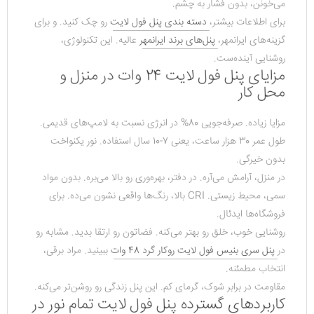
می‌خونن، بدون فشار به چشم.
برای اطلاعات بیشتر، 
دسته بندی پنل فول لایت
 رو چک کنید. و برای 
گزینه‌های ایرانمهر، 
پنل‌های برند ایرانمهر
 عالیه. این تکنولوژی، 
روشنایی آینده‌ست.
مزایای پنل فول لایت 24 وات در منزل و
محل کار
مزایا زیاده. صرفه‌جویی 80% در انرژی نسبت به لامپ‌های قدیمی. 
طول عمر 30 هزار ساعت، یعنی 7-10 سال استفاده. نور یکنواخت 
بدون خیرگی.
در منزل، آرامش می‌آره. در دفتر، بهره‌وری رو بالا می‌بره. بدون مواد 
سمی، محیط زیستی. CRI بالا، رنگ‌ها واقعی نشون می‌ده. برای 
فروشگاه‌ها ایدئال.
روشنایی خوب، خلق رو بهتر می‌کنه. فضاتون رو ارتقا بدید. مشابه رو 
در 
پنل سری بنیس فول لایت روکار گرد 48 وات
 ببینید. مراد برقی، 
انتخاب مطمئنه.
مقاومت در برابر شوک، گرمای کم. این پنل زندگی رو روشن‌تر می‌کنه.
کاربردهای گسترده پنل فول لایت تمام نور در