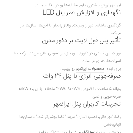
ایرانمهر ارزش بیشتری داره. مشابه‌ها رو در لینک ببینید.
نگهداری و افزایش عمر پنل LED
گردگیری ماهانه. دور از رطوبت. ولتاژ پایدار. با این‌ها، سال‌ها کار 
می‌کنه.
تأثیر پنل فول لایت بر دکور مدرن
نور لایه‌ای کلیدی در دکوره. این پنل نور عمومی عالی می‌ده. ترکیب با 
اسپات‌ها، هنری می‌سازه.
برای ایده، 
محصولات ایرانمهر
 رو ببینید.
صرفه‌جویی انرژی با پنل 24 وات
روزانه 5 ساعت: با قدیمی 120W، 90kWh ماهانه. با این، 18kWh. 
صرفه‌جویی واقعی!
تجربیات کاربران پنل ایرانمهر
رضا: "نور عالی، نصب آسان." مریم: "فضا روشن‌تر شد." داستان‌ها 
الهام‌بخشن.
تجربتون رو در 
اینستاگرام مراد برقی
 به اشتراک بذارید.