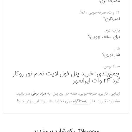
مصرف برق؟
24 وات، صرفه‌جویی 80%.
تمیزکاری؟
پارچه نرم.
برای سقف چوبی؟
بله.
شار نوری؟
2000 لومن.
جمع‌بندی: خرید پنل فول لایت تمام نور روکار
گرد 24 وات ایرانمهر
زیبایی، کارایی، صرفه‌جویی. همه در این پنل. به 
مراد برقی
 سر بزنید، 
مشاوره بگیرید. فالو 
اینستاگرام
 برای تخفیف‌ها. روشنایی بهتر، حالا!
محصولاتی که شاید بپسندید