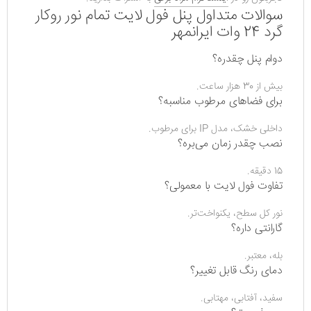
سوالات متداول پنل فول لایت تمام نور روکار
گرد 24 وات ایرانمهر
دوام پنل چقدره؟
بیش از 30 هزار ساعت.
برای فضاهای مرطوب مناسبه؟
داخلی خشک، مدل IP برای مرطوب.
نصب چقدر زمان می‌بره؟
15 دقیقه.
تفاوت فول لایت با معمولی؟
نور کل سطح، یکنواخت‌تر.
گارانتی داره؟
بله، معتبر.
دمای رنگ قابل تغییر؟
سفید، آفتابی، مهتابی.