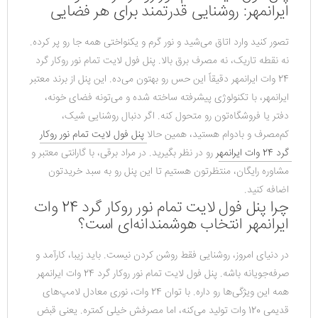
ایرانمهر: روشنایی قدرتمند برای هر فضایی
تصور کنید وارد اتاق می‌شید و نور گرم و یکنواختی همه جا رو پر کرده. 
نه نقطه تاریک، نه مصرف برق بالا. پنل فول لایت تمام نور روکار گرد 
24 وات ایرانمهر دقیقاً این حس رو بهتون می‌ده. این پنل از برند معتبر 
ایرانمهر، با تکنولوژی پیشرفته ساخته شده و می‌تونه فضای خونه، 
دفتر یا فروشگاه‌تون رو متحول کنه. اگر دنبال روشنایی شیک، 
کم‌مصرف و بادوام هستید، همین حالا 
پنل فول لایت تمام نور روکار 
گرد 24 وات ایرانمهر
 رو در نظر بگیرید. در مراد برقی، با گارانتی معتبر و 
مشاوره رایگان، منتظرتون هستیم تا این پنل رو به سبد خریدتون 
اضافه کنید.
چرا پنل فول لایت تمام نور روکار گرد 24 وات
ایرانمهر انتخاب هوشمندانه‌ای است؟
در دنیای امروز، روشنایی فقط روشن کردن نیست. باید زیبا، کارآمد و 
صرفه‌جویانه باشه. پنل فول لایت تمام نور روکار گرد 24 وات ایرانمهر 
همه این ویژگی‌ها رو داره. با توان 24 وات، نوری معادل لامپ‌های 
قدیمی 120 وات تولید می‌کنه، اما مصرفش خیلی کمتره. یعنی قبض 