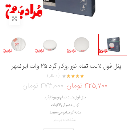
پنل فول لایت تمام نور روکار گرد 25 وات ایرانمهر
( 0 نظر )
425,700 تومان
473,000 تومان
پنل‌فول‌لایت‌تمام‌نور‌روکار‌گرد
توان‌مصرفی‌۲۴‌وات
بدنه‌آلومینیومی‌سفید
مشاهده بیشتر