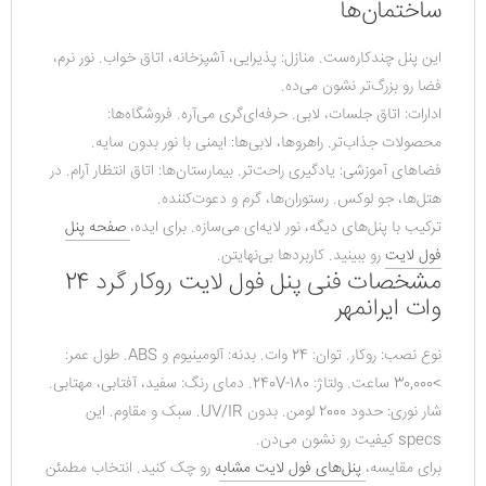
ساختمان‌ها
این پنل چندکاره‌ست. منازل: پذیرایی، آشپزخانه، اتاق خواب. نور نرم، 
فضا رو بزرگ‌تر نشون می‌ده.
ادارات: اتاق جلسات، لابی. حرفه‌ای‌گری می‌آره. فروشگاه‌ها: 
محصولات جذاب‌تر. راهروها، لابی‌ها: ایمنی با نور بدون سایه.
فضاهای آموزشی: یادگیری راحت‌تر. بیمارستان‌ها: اتاق انتظار آرام. در 
هتل‌ها، جو لوکس. رستوران‌ها، گرم و دعوت‌کننده.
ترکیب با پنل‌های دیگه، نور لایه‌ای می‌سازه. برای ایده، 
صفحه پنل 
فول لایت
 رو ببینید. کاربردها بی‌نهایتن.
مشخصات فنی پنل فول لایت روکار گرد 24
وات ایرانمهر
نوع نصب: روکار. توان: 24 وات. بدنه: آلومینیوم و ABS. طول عمر: 
>30,000 ساعت. ولتاژ: 180-240V. دمای رنگ: سفید، آفتابی، مهتابی.
شار نوری: حدود 2000 لومن. بدون UV/IR. سبک و مقاوم. این 
specs کیفیت رو نشون می‌دن.
برای مقایسه، 
پنل‌های فول لایت مشابه
 رو چک کنید. انتخاب مطمئن 