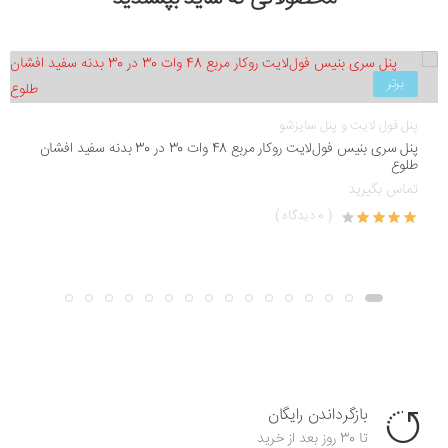
برتر
پنل فول لایت و پنل سایزشو
پنل سری بنیس فول‌لایت روکار مربع 48 وات 30 در 30 بدنه سفید افشان
طلوع
تماس بگیرید
( 0 دیدگاه )
بازگرداندن رایگان
تا 30 روز بعد از خرید