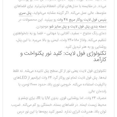
می‌ده. در مقایسه با مدل‌های توکار، انعطاف‌پذیرتره. برای فضاهای 
متوسط، عالی عمل می‌کنه. اگر گزینه مشابه می‌خواید، 
پنل سری 
بنیس فول لایت روکار مربع 48 وات
 رو ببینید. این محصولات در 
دسته بندی پنل فول لایت و پنل سایز شو
 موجودن.
دمای رنگ متنوع – سفید، آفتابی یا مهتابی – فضا رو به دلخواهتون 
تنظیم می‌کنه. ولتاژ 180-240 ولت، ایمنی رو بالا می‌بره. با این پنل، 
روشنایی رو به هنر تبدیل کنید.
تکنولوژی فول لایت: کلید نور یکنواخت و
کارآمد
تکنولوژی فول لایت یعنی نور از کل سطح پنل تابیده می‌شه. نه فقط 
لبه‌ها. پنل فول لایت تمام نور روکار گرد 24 وات ایرانمهر از LEDهای 
باکیفیت استفاده می‌کنه. خروجی نوری بالا، حدود 2000 لومن، با 
راندمان عالی.
مصرف 24 وات، اما روشنایی قوی. بدون UV یا IR، برای چشم و 
محیط زیست ایمنه. در فضاهای بسته، خستگی رو کم می‌کنه. ضریب 
توان بالا، هدررفت انرژی نداره. تصور کنید بچه‌ها با این نور درس 