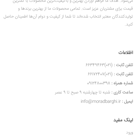
می‌شود. هدف ما فراهم آوردن بهترین و باکیفیت‌ترین محصولات با کمترین
قیمت‌ برای مشتریان عزیز است. تمامی محصولات ما از بهترین برندها و
تولیدکنندگان معتبر انتخاب شده‌اند تا شما از کیفیت و دوام آن‌ها اطمینان حاصل
کنید.
اظلاعات
تلفن ثابت :
(021)66349463
تلفن ثابت :
(021)66172407
شماره همراه :
09124800398
ساعت کاری :
شنبه تا چهارشنبه 9 صبح تا 9 عصر
ایمیل :
info@moradbarghi.ir
لینک مفید
ورود