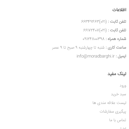
اظلاعات
تلفن ثابت :
(021)66349463
تلفن ثابت :
(021)66172407
شماره همراه :
09124800398
ساعت کاری :
شنبه تا چهارشنبه 9 صبح تا 9 عصر
ایمیل :
info@moradbarghi.ir
لینک مفید
ورود
سبد خرید
لیست علاقه مندی ها
پیگیری سفارشات
تماس با ما