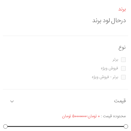
برند
درحال لود برند
نوع
برتر
فروش ویژه
برتر - فروش ویژه
قیمت
محدوده قیمت :
0 تومان-50000000 تومان