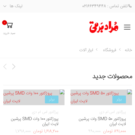
تلفن تماس : 02166349448
لینک ها
0
فهرست
سبد خرید
خانه
فروشگاه
ابزار آلات
محصولات جدید
برتر
برتر
پرژکتور اس ام دی
پرژکتور اس ام دی
پروژکتور SMD 50 وات پرشین
پروژکتور 100 وات SMD پرشین
لایت ایران
لایت ایران
891,000 تومان
990,000
1,618,200 تومان
1,798,000