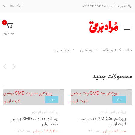
تلفن تماس : 02166349448
لینک ها
0
فهرست
سبد خرید
خانه
فروشگاه
روشنایی
زیرکابینتی
محصولات جدید
برتر
برتر
پرژکتور اس ام دی
پرژکتور اس ام دی
پروژکتور SMD 50 وات پرشین
پروژکتور 100 وات SMD پرشین
لایت ایران
لایت ایران
891,000 تومان
990,000
1,618,200 تومان
1,798,000