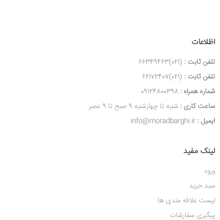
اظلاعات
تلفن ثابت :
(021)66349463
تلفن ثابت :
(021)66172407
شماره همراه :
09124800398
ساعت کاری :
شنبه تا چهارشنبه 9 صبح تا 9 عصر
ایمیل :
info@moradbarghi.ir
لینک مفید
ورود
سبد خرید
لیست علاقه مندی ها
پیگیری سفارشات