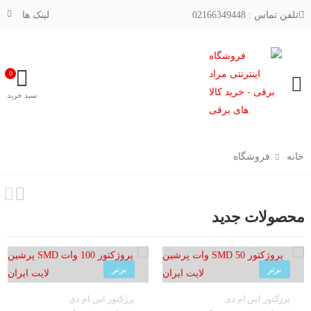
تلفن تماس : 02166349448
لینک ها
0
فهرست
سبد خرید
خانه
فروشگاه
محصولات جدید
برتر
برتر
پرژکتور اس ام دی
پرژکتور اس ام دی