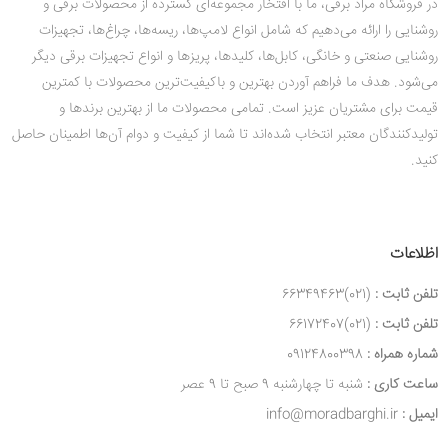
در فروشگاه مراد برقی، ما با افتخار مجموعه‌ای گسترده از محصولات برقی و
روشنایی را ارائه می‌دهیم که شامل انواع لامپ‌ها، ریسه‌ها، چراغ‌ها، تجهیزات
روشنایی صنعتی و خانگی، کابل‌ها، کلیدها، پریزها و انواع تجهیزات برقی دیگر
می‌شود. هدف ما فراهم آوردن بهترین و باکیفیت‌ترین محصولات با کمترین
قیمت‌ برای مشتریان عزیز است. تمامی محصولات ما از بهترین برندها و
تولیدکنندگان معتبر انتخاب شده‌اند تا شما از کیفیت و دوام آن‌ها اطمینان حاصل
کنید.
اظلاعات
تلفن ثابت :
(021)66349463
تلفن ثابت :
(021)66172407
شماره همراه :
09124800398
ساعت کاری :
شنبه تا چهارشنبه 9 صبح تا 9 عصر
ایمیل :
info@moradbarghi.ir