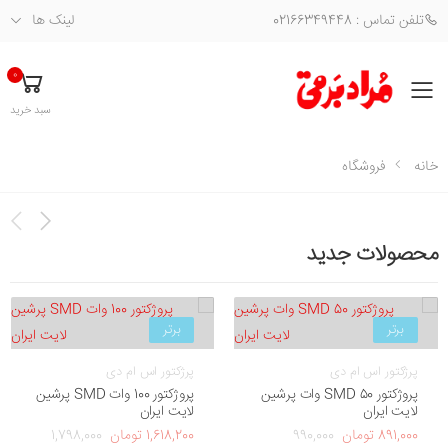
تلفن تماس : 02166349448
لینک ها
0
فهرست
سبد خرید
خانه
فروشگاه
محصولات جدید
برتر
برتر
پرژکتور اس ام دی
پرژکتور اس ام دی
پروژکتور SMD 50 وات پرشین
پروژکتور 100 وات SMD پرشین
لایت ایران
لایت ایران
891,000 تومان
990,000
1,618,200 تومان
1,798,000