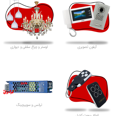
آیفون تصویری
لوستر و چراغ سقفی و دیواری
ترانس و سوییچینگ
انواع ریموت کنترل