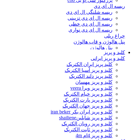
پرژکتور سی او بی cob
ریسه ال ای دی
ریسه شلنگی ال ای دی
ریسه ال ای دی تزیینی
ریسه ال ای دی خطی
ریسه ال ای دی نواری
چراغ ریلی
پنل هالوژن و قاب هالوژن
پنل هالوژن
کلید و پریز
قاب هالوژن
کلید و پریز ایرانی
وال واشر و چراغ نما
کلید پریز ایران الکتریک
جت لایت
کلید و پریز آسیا الکتریک
وال واشر
کلید پریز دلند الکتریک
چراغ دفنی
کلید و پریز مهسان
لامپ ال ای دی
کلید و پریز ویرا veera
لامپ حبابی ال ای دی
کلید و پریز خیام الکتریک
لامپ استوانه ای ال ای دی
کلید و پریز پارت الکتریک
لامپ شمعی ال ای دی
کلید و پریز جهان الکتریک
لامپ هالوژن ال ای دی
کلید و پریز ایران بکر iran beker
مهتابی ال ای دی و براکت
کلید و پریز شایلینshailiene
لامپ گازی
کلید و پریز رویان الکتریک
لامپ فیلامنتی و تزیینی
کلید و پریز ثابت الکتریک
لامپ فلورسنت
کلید و پریز 4ام 4m
لامپ ال ای دی سفینه ای