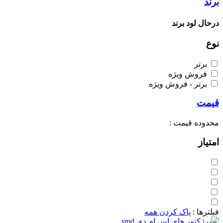
برند
درحال لود برند
نوع
برتر
فروش ویژه
برتر - فروش ویژه
قیمت
محدوده قیمت :
امتیاز
فیلترها :
پاک کردن همه