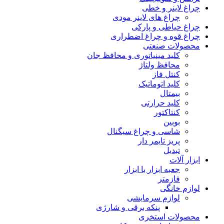
چراغ لاینر و خطی
چراغ های لاینر مودی
چراغ حیاطی و پارکی
چراغ قوه و چراغ اضطراری
محصولات صنعتی
کلید مینیاتوری و محافظ جان
محافظ ولتاژ
کنتل فاز
کلید اتوماتیک
بیمتال
کلید حرارتی
کنتاکتور
بوبین
شاسی و چراغ سیگنال
پریز تایمر دار
تبدیل
ابزار آلات
جعبه ابزار با ابزار
فازمتر
لوازم خانگی
لوازم سرمایشی
پنکه برقی و شارژی
محصولات استخری