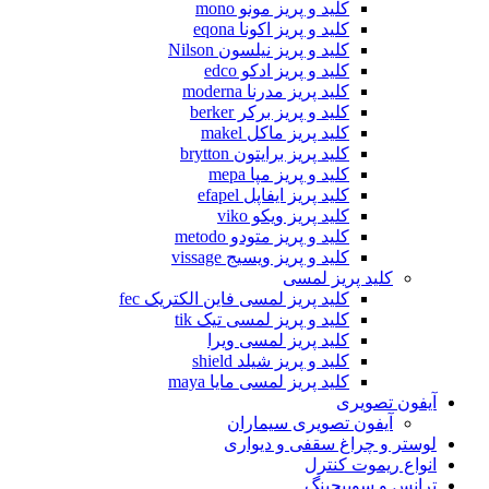
کلید و پریز مونو mono
کلید و پریز اکونا eqona
کلید و پریز نیلسون Nilson
کلید و پریز ادکو edco
کلید پریز مدرنا moderna
کلید و پریز برکر berker
کلید پریز ماکل makel
کلید پریز برایتون brytton
کلید و پریز مپا mepa
کلید پریز ایفاپل efapel
کلید پریز ویکو viko
کلید و پریز متودو metodo
کلید و پریز ویسیج vissage
کلید پریز لمسی
کلید پریز لمسی فاین الکتریک fec
کلید و پریز لمسی تیک tik
کلید پریز لمسی ویرا
کلید و پریز شیلد shield
کلید پریز لمسی مایا maya
آیفون تصویری
آیفون تصویری سیماران
لوستر و چراغ سقفی و دیواری
انواع ریموت کنترل
ترانس و سوییچینگ