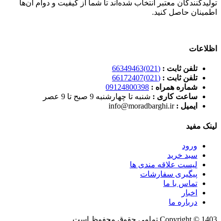
تولیدکنندگان معتبر انتخاب شده‌اند تا شما از کیفیت و دوام آن‌ها
اطمینان حاصل کنید.
اظلاعات
تلفن ثابت :
(021)66349463
تلفن ثابت :
(021)66172407
شماره همراه :
09124800398
ساعت کاری :
شنبه تا چهارشنبه 9 صبح تا 9 عصر
ایمیل :
info@moradbarghi.ir
لینک مفید
ورود
سبد خرید
لیست علاقه مندی ها
پیگیری سفارشات
تماس با ما
اخبار
درباره ما
Copyright © 1403 تمامی حقوق محفوظ است.