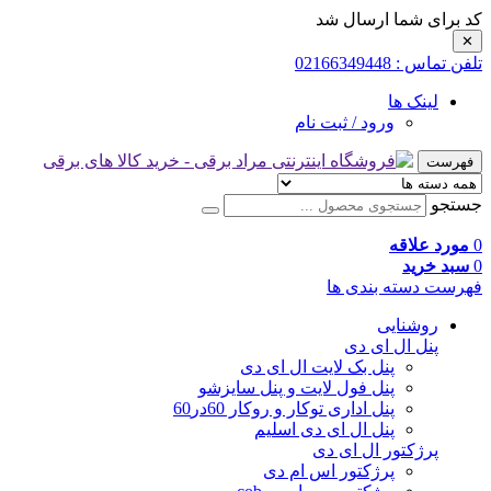
کد برای شما ارسال شد
✕
تلفن تماس : 02166349448
لینک ها
ورود / ثبت نام
فهرست
جستجو
0
مورد علاقه
0
سبد خرید
فهرست دسته بندی ها
روشنایی
پنل ال ای دی
پنل بک لایت ال ای دی
پنل فول لایت و پنل سایزشو
پنل اداری توکار و روکار 60در60
پنل ال ای دی اسلیم
پرژکتور ال ای دی
پرژکتور اس ام دی