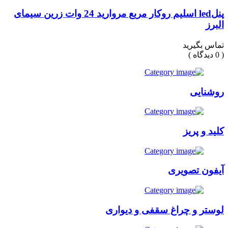
پنلled اسلیم روکار مربع مروارید 24 وات زرین سیمای
البرز
تماس بگیرید
( 0 دیدگاه )
روشنایی
کلید و پریز
آیفون تصویری
لوستر و چراغ سقفی و دیواری