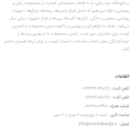
در فروشگاه مراد برقی، ما با افتخار مجموعه‌ای گسترده از محصولات برقی و
روشنایی را ارائه می‌دهیم که شامل انواع لامپ‌ها، ریسه‌ها، چراغ‌ها، تجهیزات
روشنایی صنعتی و خانگی، کابل‌ها، کلیدها، پریزها و انواع تجهیزات برقی دیگر
می‌شود. هدف ما فراهم آوردن بهترین و باکیفیت‌ترین محصولات با کمترین
قیمت‌ برای مشتریان عزیز است. تمامی محصولات ما از بهترین برندها و
تولیدکنندگان معتبر انتخاب شده‌اند تا شما از کیفیت و دوام آن‌ها اطمینان حاصل
کنید.
اظلاعات
تلفن ثابت :
(021)66349463
تلفن ثابت :
(021)66172407
شماره همراه :
09124800398
ساعت کاری :
شنبه تا چهارشنبه 9 صبح تا 9 عصر
ایمیل :
info@moradbarghi.ir