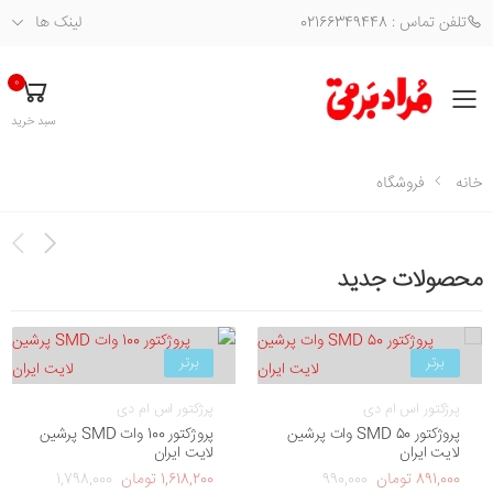
تلفن تماس : 02166349448
لینک ها
0
فهرست
سبد خرید
خانه
فروشگاه
محصولات جدید
برتر
برتر
پرژکتور اس ام دی
پرژکتور اس ام دی
پروژکتور SMD 50 وات پرشین
پروژکتور 100 وات SMD پرشین
لایت ایران
لایت ایران
891,000 تومان
990,000
1,618,200 تومان
1,798,000