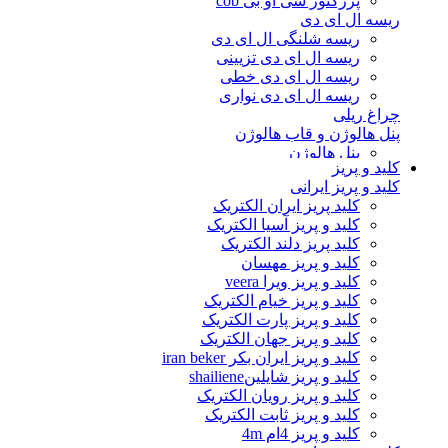
پرژکتور سی او بی cob
ریسه ال ای دی
ریسه شلنگی ال ای دی
ریسه ال ای دی تزیینی
ریسه ال ای دی خطی
ریسه ال ای دی نواری
چراغ ریلی
پنل هالوژن و قاب هالوژن
پنل هالوژن
کلید و پریز
قاب هالوژن
کلید و پریز ایرانی
وال واشر و چراغ نما
کلید پریز ایران الکتریک
جت لایت
کلید و پریز آسیا الکتریک
وال واشر
کلید پریز دلند الکتریک
چراغ دفنی
کلید و پریز مهسان
لامپ ال ای دی
کلید و پریز ویرا veera
لامپ حبابی ال ای دی
کلید و پریز خیام الکتریک
لامپ استوانه ای ال ای دی
کلید و پریز پارت الکتریک
لامپ شمعی ال ای دی
کلید و پریز جهان الکتریک
لامپ هالوژن ال ای دی
کلید و پریز ایران بکر iran beker
مهتابی ال ای دی و براکت
کلید و پریز شایلینshailiene
لامپ گازی
کلید و پریز رویان الکتریک
لامپ فیلامنتی و تزیینی
کلید و پریز ثابت الکتریک
لامپ فلورسنت
کلید و پریز 4ام 4m
لامپ ال ای دی سفینه ای