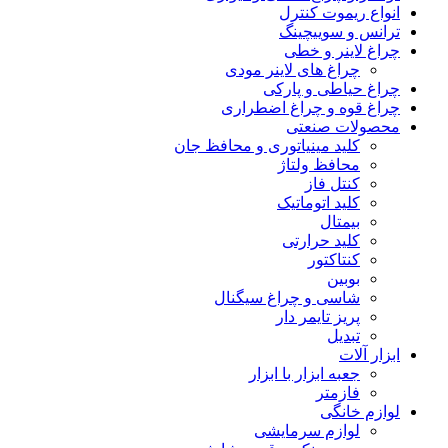
انواع ریموت کنترل
ترانس و سوییچینگ
چراغ لاینر و خطی
چراغ های لاینر مودی
چراغ حیاطی و پارکی
چراغ قوه و چراغ اضطراری
محصولات صنعتی
کلید مینیاتوری و محافظ جان
محافظ ولتاژ
کنتل فاز
کلید اتوماتیک
بیمتال
کلید حرارتی
کنتاکتور
بوبین
شاسی و چراغ سیگنال
پریز تایمر دار
تبدیل
ابزار آلات
جعبه ابزار با ابزار
فازمتر
لوازم خانگی
لوازم سرمایشی