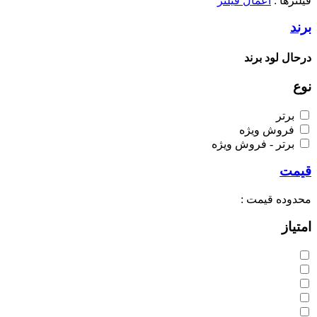
فیلترها :
اعمال فیلتر
برند
درحال لود برند
نوع
برتر
فروش ویژه
برتر - فروش ویژه
قیمت
محدوده قیمت :
امتیاز