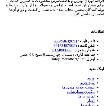
فراهم آوردن بهترین و باکیفیت‌ترین محصولات با کمترین قیمت‌
برای مشتریان عزیز است. تمامی محصولات ما از بهترین برندها و
تولیدکنندگان معتبر انتخاب شده‌اند تا شما از کیفیت و دوام آن‌ها
اطمینان حاصل کنید.
اظلاعات
تلفن ثابت :
(021)66349463
تلفن ثابت :
(021)66172407
شماره همراه :
09124800398
ساعت کاری :
شنبه تا چهارشنبه 9 صبح تا 9 عصر
ایمیل :
info@moradbarghi.ir
لینک مفید
ورود
سبد خرید
لیست علاقه مندی ها
پیگیری سفارشات
تماس با ما
اخبار
درباره ما