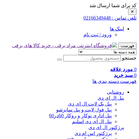
کد برای شما ارسال شد
✕
تلفن تماس : 02166349448
لینک ها
ورود / ثبت نام
فهرست
جستجو
0
مورد علاقه
0
سبد خرید
فهرست دسته بندی ها
روشنایی
پنل ال ای دی
پنل بک لایت ال ای دی
پنل فول لایت و پنل سایزشو
پنل اداری توکار و روکار 60در60
پنل ال ای دی اسلیم
پرژکتور ال ای دی
پرژکتور اس ام دی