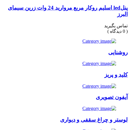
پنلled اسلیم روکار مربع مروارید 24 وات زرین سیمای
البرز
تماس بگیرید
( 0 دیدگاه )
روشنایی
کلید و پریز
آیفون تصویری
لوستر و چراغ سقفی و دیواری