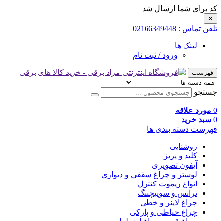
کد برای شما ارسال شد
✕
تلفن تماس : 02166349448
لینک ها
ورود / ثبت نام
فهرست
جستجو
0
مورد علاقه
0
سبد خرید
فهرست دسته بندی ها
روشنایی
کلید و پریز
آیفون تصویری
لوستر و چراغ سقفی و دیواری
انواع ریموت کنترل
ترانس و سوییچینگ
چراغ لاینر و خطی
چراغ حیاطی و پارکی