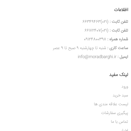
اظلاعات
تلفن ثابت :
(021)66349463
تلفن ثابت :
(021)66172407
شماره همراه :
09124800398
ساعت کاری :
شنبه تا چهارشنبه 9 صبح تا 9 عصر
ایمیل :
info@moradbarghi.ir
لینک مفید
ورود
سبد خرید
لیست علاقه مندی ها
پیگیری سفارشات
تماس با ما
اخبار