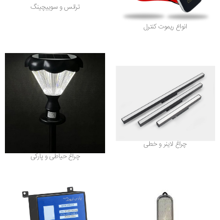
ترانس و سوییچینگ
انواع ریموت کنترل
چراغ لاینر و خطی
چراغ حیاطی و پارکی