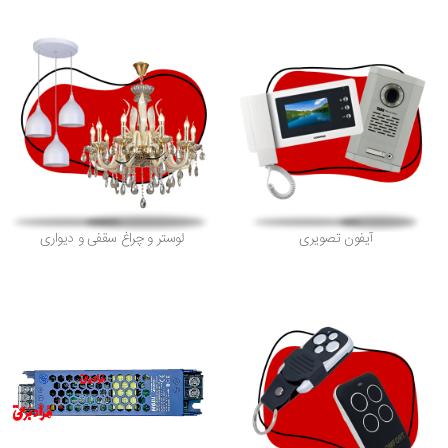
آیفون تصویری
لوستر و چراغ سقفی و دیواری