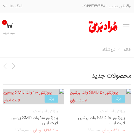
تلفن تماس : 02166349448
لینک ها
0
فهرست
سبد خرید
خانه
فروشگاه
محصولات جدید
برتر
برتر
پرژکتور اس ام دی
پرژکتور اس ام دی
پروژکتور SMD 50 وات پرشین
پروژکتور 100 وات SMD پرشین
لایت ایران
لایت ایران
891,000 تومان
990,000
1,618,200 تومان
1,798,000