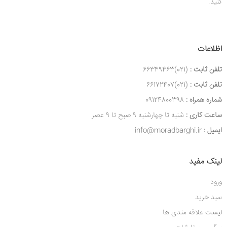
کنید.
اظلاعات
تلفن ثابت :
(021)66349463
تلفن ثابت :
(021)66172407
شماره همراه :
09124800398
ساعت کاری :
شنبه تا چهارشنبه 9 صبح تا 9 عصر
ایمیل :
info@moradbarghi.ir
لینک مفید
ورود
سبد خرید
لیست علاقه مندی ها